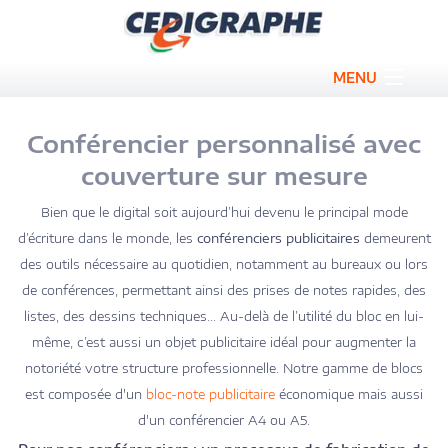
MENU
Bloc personnalisé
Conférencier personnalisé avec
Carnet publicitaire
couverture sur mesure
Conférencier personnalisé
Bien que le digital soit aujourd’hui devenu le principal mode
d’écriture dans le monde, les
conférenciers publicitaires
demeurent
Calendrier personnalisé
des outils nécessaire au quotidien, notamment au bureaux ou lors
de conférences, permettant ainsi des prises de notes rapides, des
Sous main personnalisé
listes, des dessins techniques… Au-delà de l’utilité du bloc en lui-
Promos
même, c’est aussi un objet publicitaire idéal pour augmenter la
notoriété votre structure professionnelle. Notre gamme de blocs
Qui sommes nous ?
est composée d'un
bloc-note publicitaire
économique mais aussi
d'un conférencier A4 ou A5.
Contact